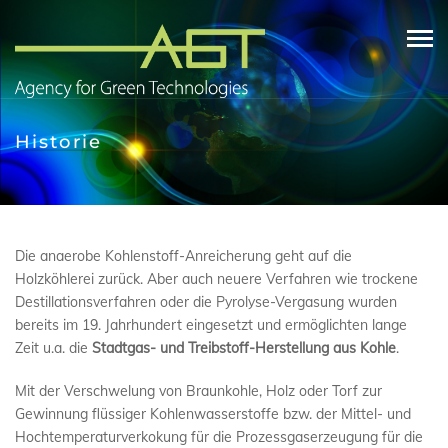
Skip
to
content
Historie
Die anaerobe Kohlenstoff-Anreicherung geht auf die
Holzköhlerei zurück. Aber auch neuere Verfahren wie trockene
Destillationsverfahren oder die Pyrolyse-Vergasung wurden
bereits im 19. Jahrhundert eingesetzt und ermöglichten lange
Zeit u.a. die
Stadtgas- und Treibstoff-Herstellung aus Kohle
.
Mit der Verschwelung von Braunkohle, Holz oder Torf zur
Gewinnung flüssiger Kohlenwasserstoffe bzw. der Mittel- und
Hochtemperaturverkokung für die Prozessgaserzeugung für die